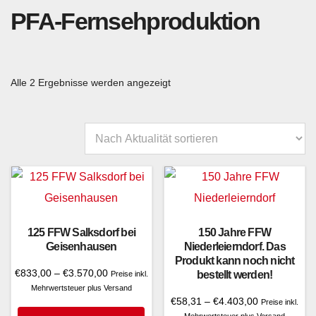
PFA-Fernsehproduktion
Nach
Alle 2 Ergebnisse werden angezeigt
Aktualität
sortiert
125 FFW Salksdorf bei
150 Jahre FFW
Geisenhausen
Niederleierndorf. Das
Produkt kann noch nicht
Preisspanne:
€
833,00
–
€
3.570,00
bestellt werden!
Preise inkl.
€833,00
Mehrwertsteuer plus Versand
bis
Preisspanne
€
58,31
–
€
4.403,00
Preise inkl.
€3.570,00
€58,31