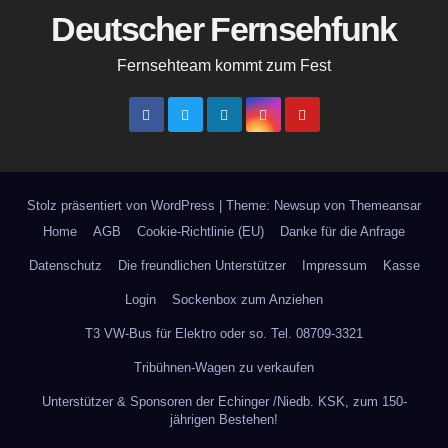
auf
kö
Deutscher Fernsehfunk
der
auf
Fernsehteam kommt zum Fest
Produktseite
der
gewählt
Pro
werden
gew
we
Stolz präsentiert von WordPress
|
Theme: Newsup von
Themeansar
Home
AGB
Cookie-Richtlinie (EU)
Danke für die Anfrage
Datenschutz
Die freundlichen Unterstützer
Impressum
Kasse
Login
Sockenbox zum Anziehen
T3 VW-Bus für Elektro oder so. Tel. 08709-3321
Tribühnen-Wagen zu verkaufen
Unterstützer & Sponsoren der Echinger /Niedb. KSK, zum 150-
jährigen Bestehen!