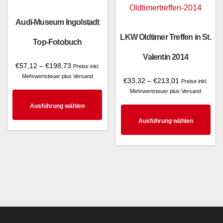
auf.
können
Die
auf
Audi-Museum Ingolstadt
Opt
der
LKW Oldtimer Treffen in St.
Top-Fotobuch
kö
Produktseite
Valentin 2014
auf
Preisspanne:
€
57,12
–
€
198,73
gewählt
Preise inkl.
€57,12
der
Mehrwertsteuer plus Versand
Preisspanne:
€
33,32
–
€
213,01
werden
Preise inkl.
bis
€33,32
Pro
Mehrwertsteuer plus Versand
€198,73
Dieses
bis
gew
Ausführung wählen
€213,01
Produkt
Die
we
Ausführung wählen
weist
Pro
mehrere
wei
Varianten
meh
auf.
Var
Die
auf.
Optionen
Die
können
Opt