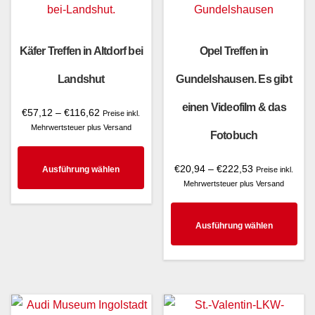
Käfer Treffen in Altdorf bei
Opel Treffen in
Landshut
Gundelshausen. Es gibt
einen Videofilm & das
Preisspanne:
€
57,12
–
€
116,62
Preise inkl.
€57,12
Mehrwertsteuer plus Versand
Fotobuch
bis
€116,62
Dieses
Preisspanne:
€
20,94
–
€
222,53
Ausführung wählen
Preise inkl.
Produkt
€20,94
Mehrwertsteuer plus Versand
bis
weist
€222,53
Die
mehrere
Ausführung wählen
Pro
Varianten
wei
auf.
meh
Die
Var
Optionen